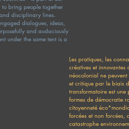
g to bring people together
 and disciplinary lines.
, engaged dialogues, ideas,
urposefully and audaciously
nt under the same tent is a
Les pratiques, les conn
créatives et innovantes 
néocolonial ne peuvent 
et critique par le biai
transformatoire est une 
formes de démocratie robu
citoyenneté éco*mondia
forcées et non forcées,
catastrophe environneme