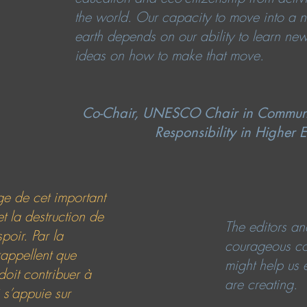
the world. Our capacity to move into a ne
earth depends on our ability to learn ne
ideas on how to make that move.
Co-Chair, UNESCO Chair in Communi
Responsibility in Higher E
ge de cet important
t la destruction de
The editors and
poir. Par la
courageous con
 rappellent que
might help us 
 doit contribuer à
are creating.
 s’appuie sur