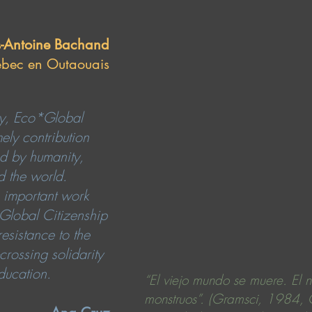
s-Antoine Bachand
ébec en Outaouais
acy, Eco*Global
ely contribution
ed by humanity,
nd the world.
e important work
lobal Citizenship
esistance to the
rossing solidarity
education.
“El viejo mundo se muere. El 
monstruos”. (Gramsci, 1984, 