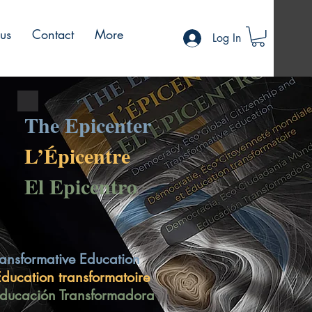
 us
Contact
More
Log In
The Epicenter
L’
É
picentre
El Epicentro
ansformative Education
ducation transformatoire
ducación Transformadora