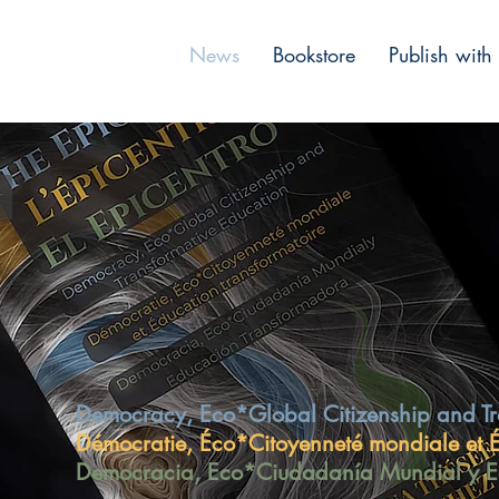
News
Bookstore
Publish with
Democracy, Eco*Global Citizenship and Tr
Démocratie, Éco*Citoyenneté mondiale et É
Democracia, Eco*Ciudadanía Mundial y E