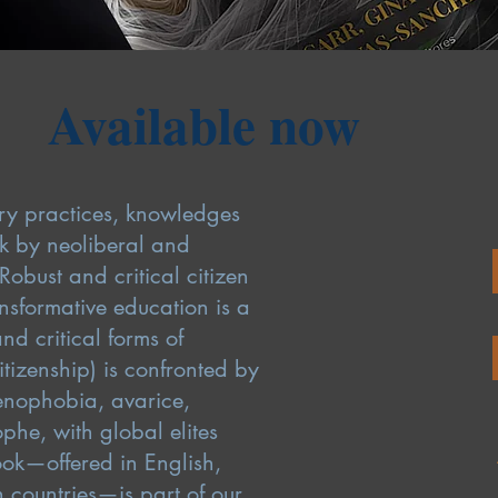
Available now
ry practices, knowledges
k by neoliberal and
obust and critical citizen
sformative education is a
d critical forms of
tizenship) is confronted by
enophobia, avarice,
phe, with global elites
book—offered in English,
 countries—is part of our