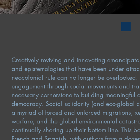
Creatively reviving and innovating emancipato
and epistemologies that have been under attac
neocolonial rule can no longer be overlooked. R
engagement through social movements and tran
necessary cornerstone to building meaningful an
democracy. Social solidarity (and eco-global ci
a myriad of forced and unforced migrations, x
warfare, and the global environmental catastro
continually shoring up their bottom line. This 
French and Spanish, with authors from a dozen