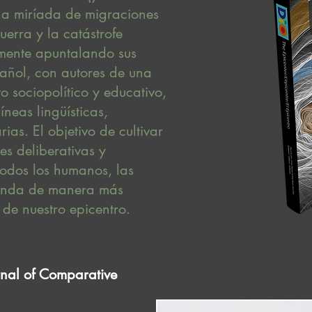
na miríada de migraciones
uerra y la catástrofe
amente apuntalando sus
pañol, con autores de una
 sociopolítico y educativo,
neas lingüísticas,
rias. El objetivo de cultivar
es deliberativas y
odos los humanos, las
ienda de manera más
 de nuestro epicentro.
rnal of Comparative