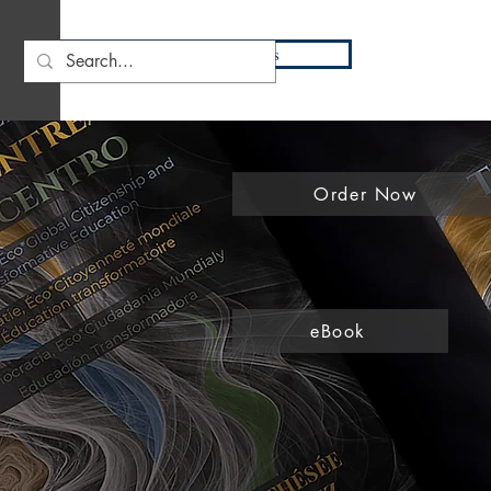
DIO
Press
Order Now
eBook