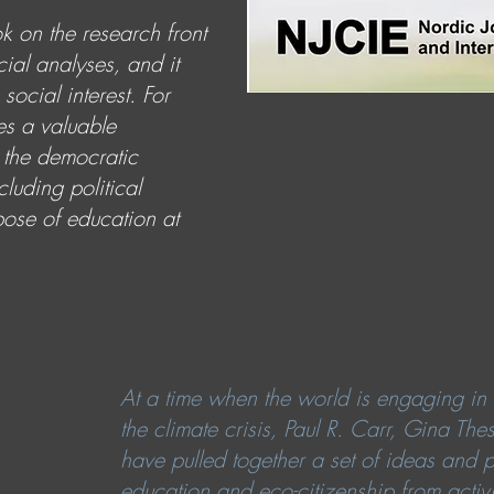
k on the research front
ocial analyses, and it
ocial interest. For
es a valuable
 the democratic
luding political
pose of education at
At a time when the world is engaging in 
the climate crisis, Paul R. Carr, Gina T
have pulled together a set of ideas and p
education and eco-citizenship from activis