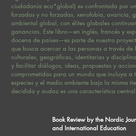
ciudadanía eco*global) es confrontada por u
forzadas y no forzadas, xenofobia, avaricia, g
ambiental global, con élites globales continu
ganancias. Este libro—en inglés, francés y es
docena de países—es parte de nuestro proyecto
que busca acercar a las personas a través de lí
culturales, geográficas, identitarias y disciplina
y facilitar diálogos, ideas, propuestas y accion
comprometidas para un mundo que incluya a t
especies y el medio ambiente bajo la misma t
decidida y audaz es una característica central
Book Review by the Nordic Jou
and International Education